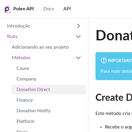
Polen API
Docs
API
Introdução
Donat
Ruby
Autenticação
Widgets
Adicionando ao seu projeto
Suporte
Métodos
IMPORTANT
Cause
Para mais deta
Company
Donation Direct
Create D
Finance
Donation Notify
Este método cria
Platform
Recebe o ar