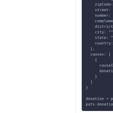
    zipCode:
    street: 
    number: 
    compleme
    district
    city: ""
    state: "
    country:
  },
  causes: [
    {
      causeI
      donati
    }
  ]
}
donation = p
puts donatio