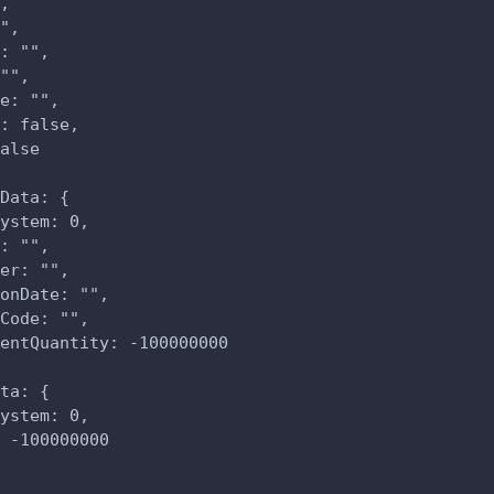
,
",
: "",
"",
e: "",
: false,
alse
Data: {
ystem: 0,
: "",
er: "",
onDate: "",
Code: "",
entQuantity: -100000000
ta: {
ystem: 0,
 -100000000