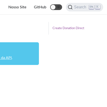
K
Search
Nosso Site
GitHub
🌞
Create Donation Direct
 da API
.