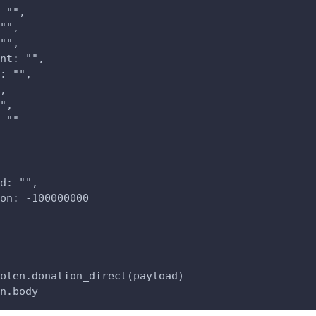
 "",
"",
"",
nt: "",
: "",
,
",
 ""
d: "",
on: -100000000
olen.donation_direct(payload)
n.body