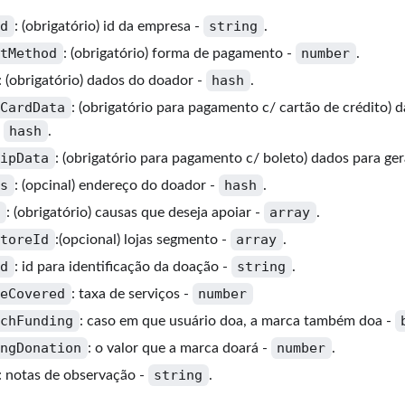
Id
string
: (obrigatório) id da empresa -
.
ntMethod
number
: (obrigatório) forma de pagamento -
.
hash
: (obrigatório) dados do doador -
.
tCardData
: (obrigatório para pagamento c/ cartão de crédito) 
hash
-
.
lipData
: (obrigatório para pagamento c/ boleto) dados para ger
ss
hash
: (opcinal) endereço do doador -
.
s
array
: (obrigatório) causas que deseja apoiar -
.
StoreId
array
:(opcional) lojas segmento -
.
Id
string
: id para identificação da doação -
.
eeCovered
number
: taxa de serviços -
tchFunding
: caso em que usuário doa, a marca também doa -
ingDonation
number
: o valor que a marca doará -
.
string
: notas de observação -
.