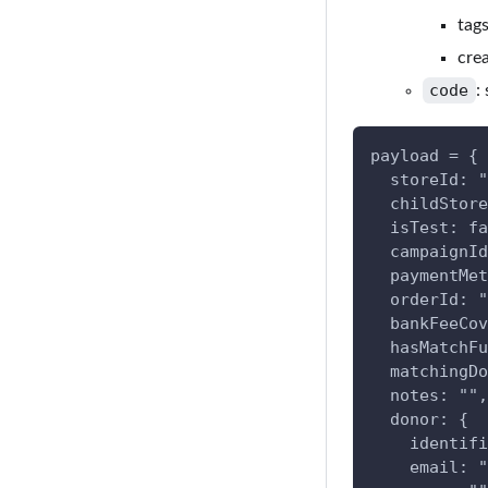
tag
cre
code
:
payload = {
  storeId: "
  childStore
  isTest: fa
  campaignId
  paymentMet
  orderId: "
  bankFeeCov
  hasMatchFu
  matchingDo
  notes: "",
  donor: {
    identifi
    email: "