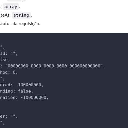
array
s:
.
string
ateAt:
.
 status da requisição.
",
Id: "",
lse,
: "00000000-0000-0000-0000-000000000000",
hod: 0,
",
ered: -100000000,
nding: false,
nation: -100000000,
er: "",
",