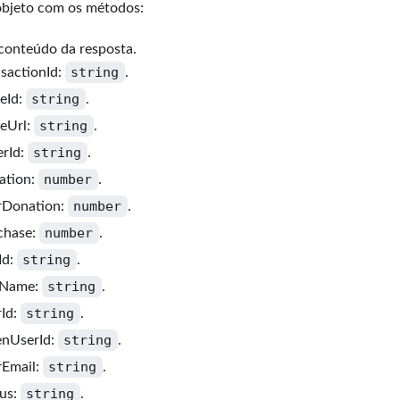
bjeto com os métodos:
 conteúdo da resposta.
string
nsactionId:
.
string
reId:
.
string
reUrl:
.
string
erId:
.
number
ation:
.
number
rDonation:
.
number
chase:
.
string
Id:
.
string
oName:
.
string
rId:
.
string
enUserId:
.
string
rEmail:
.
string
tus:
.