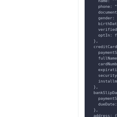
    name: ""
    phone: "
    document
    gender: 
    birthDat
    verified
    optIn: f
  },
  creditCard
    paymentS
    fullName
    cardNumb
    expirati
    security
    installm
  },
  bankSlipDa
    paymentS
    dueDate:
  },
  address: {